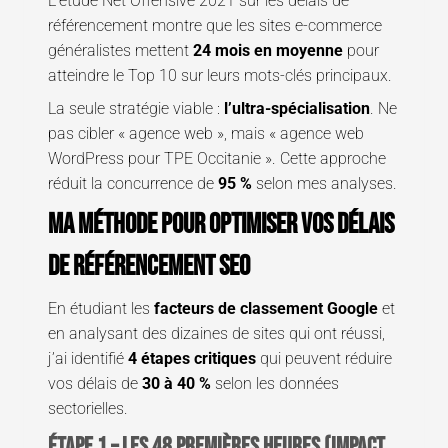
L’étude Net Offensive 2021 sur les délais de
référencement montre que les sites e-commerce
généralistes mettent
24 mois en moyenne
pour
atteindre le Top 10 sur leurs mots-clés principaux.
La seule stratégie viable :
l’ultra-spécialisation
. Ne
pas cibler « agence web », mais « agence web
WordPress pour TPE Occitanie ». Cette approche
réduit la concurrence de
95 %
selon mes analyses.
Ma méthode pour optimiser vos délais
de référencement SEO
En étudiant les
facteurs de classement Google
et
en analysant des dizaines de sites qui ont réussi,
j’ai identifié
4 étapes critiques
qui peuvent réduire
vos délais de
30 à 40 %
selon les données
sectorielles.
ÉTAPE 1 – Les 48 premières heures (impact