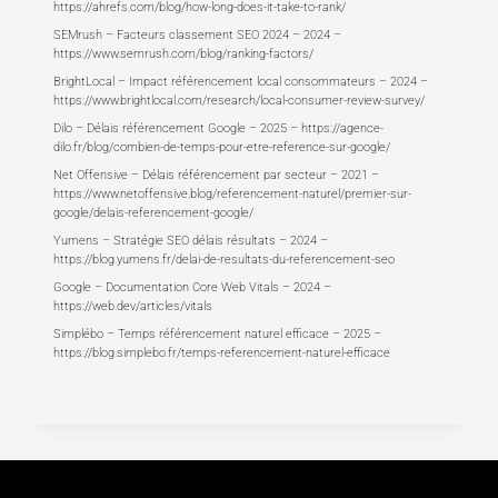
https://ahrefs.com/blog/how-long-does-it-take-to-rank/
SEMrush – Facteurs classement SEO 2024 – 2024 –
https://www.semrush.com/blog/ranking-factors/
BrightLocal – Impact référencement local consommateurs – 2024 –
https://www.brightlocal.com/research/local-consumer-review-survey/
Dilo – Délais référencement Google – 2025 –
https://agence-
dilo.fr/blog/combien-de-temps-pour-etre-reference-sur-google/
Net Offensive – Délais référencement par secteur – 2021 –
https://www.netoffensive.blog/referencement-naturel/premier-sur-
google/delais-referencement-google/
Yumens – Stratégie SEO délais résultats – 2024 –
https://blog.yumens.fr/delai-de-resultats-du-referencement-seo
Google – Documentation Core Web Vitals – 2024 –
https://web.dev/articles/vitals
Simplébo – Temps référencement naturel efficace – 2025 –
https://blog.simplebo.fr/temps-referencement-naturel-efficace