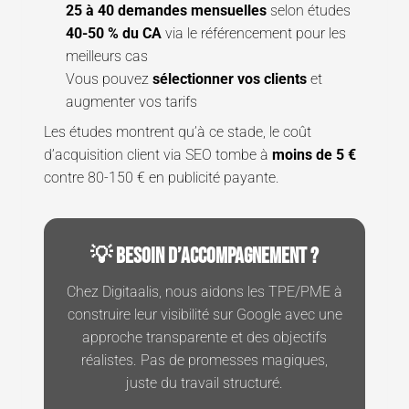
25 à 40 demandes mensuelles
selon études
40-50 % du CA
via le référencement pour les
meilleurs cas
Vous pouvez
sélectionner vos clients
et
augmenter vos tarifs
Les études montrent qu’à ce stade, le coût
d’acquisition client via SEO tombe à
moins de 5 €
contre 80-150 € en publicité payante.
💡 Besoin d’accompagnement ?
Chez Digitaalis, nous aidons les TPE/PME à
construire leur visibilité sur Google avec une
approche transparente et des objectifs
réalistes. Pas de promesses magiques,
juste du travail structuré.