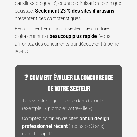
backlinks de qualité, et une optimisation technique
poussée.
Seulement 23 % des sites d’artisans
présentent ces caractéristiques.
Résultat : entrer dans un secteur peu mature
digitalement est
beaucoup plus rapide
. Vous
affrontez des concurrents qui découvrent à peine
le SEO.
❓ COMMENT ÉVALUER LA CONCURRENCE
DE VOTRE SECTEUR
Tapez votre requête cible dans Google
(exemple : « plombier votre-ville »)
Comptez combien de sites
ont un design
professionnel récent
(moins de 3 ans)
dans le Top 10