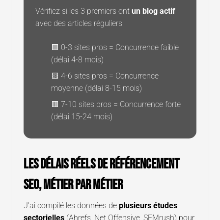
Vérifiez si les 3 premiers ont
un blog actif
avec des articles réguliers
🟩 0-3 sites pros = Concurrence faible
(délai 4-8 mois)
🟨 4-6 sites pros = Concurrence
moyenne (délai 8-15 mois)
🟥 7-10 sites pros = Concurrence forte
(délai 15-24 mois)
Les délais réels de référencement
SEO, métier par métier
J’ai compilé les données de
plusieurs études
sectorielles
(Ahrefs, Net Offensive, SEMrush) pour