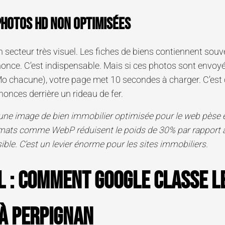
photos HD non optimisées
n secteur très visuel. Les fiches de biens contiennent souve
once. C’est indispensable. Mais si ces photos sont envoyé
 Mo chacune), votre page met 10 secondes à charger. C’e
nonces derrière un rideau de fer.
 une image de bien immobilier optimisée pour le web pèse e
rmats comme WebP réduisent le poids de 30% par rapport
sible. C’est un levier énorme pour les sites immobiliers.
l : comment Google classe l
à Perpignan