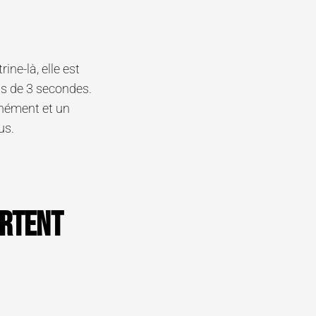
ine-là, elle est
ns de 3 secondes.
anément et un
us.
artent