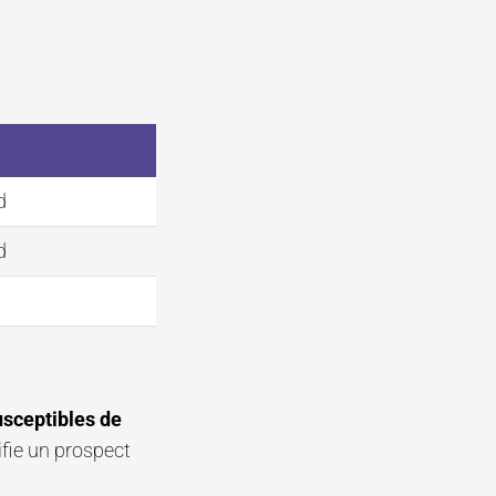
d
d
usceptibles de
ifie un prospect