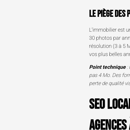
Le piège des 
L’immobilier est u
30 photos par ann
résolution (3 à 5
vos plus belles an
Point technique
:
pas 4 Mo. Des fo
perte de qualité vi
SEO loca
agences 