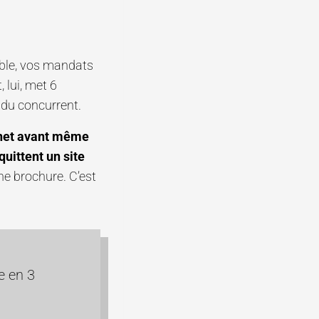
able, vos mandats
, lui, met 6
 du concurrent.
rnet avant même
uittent un site
ne brochure. C’est
e en 3