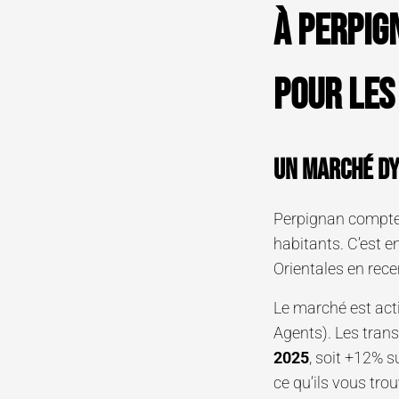
À Perpig
pour les
Un marché dy
Perpignan compt
habitants. C’est 
Orientales en rece
Le marché est acti
Agents). Les tran
2025
, soit +12% s
ce qu’ils vous tro